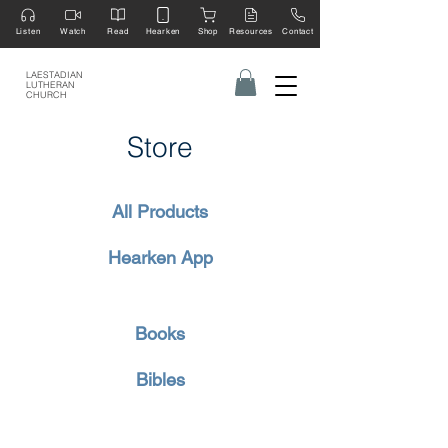
Listen
Watch
Read
Hearken
Shop
Resources
Contact
LAESTADIAN
LUTHERAN
CHURCH
Store
All Products
Hearken App
Books
Bibles