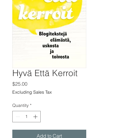
Hyvä Että Kerroit
Price
$25.00
Excluding Sales Tax
Quantity
*
Add to Cart