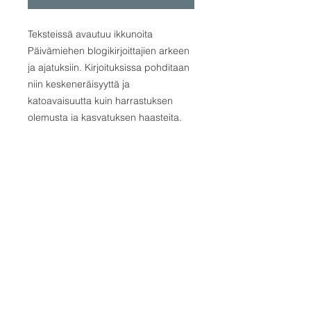
Teksteissä avautuu ikkunoita
Päivämiehen blogikirjoittajien arkeen
ja ajatuksiin. Kirjoituksissa pohditaan
niin keskeneräisyyttä ja
katoavaisuutta kuin harrastuksen
olemusta ja kasvatuksen haasteita.
Kipu ja kaipaus, ilo ja toivo, elämän
ihmettely saavat muotonsa sanoissa.
Erilaiset elämän äänet tulevat
sanoitetuksi kunkin kirjoittajan omalla
tyylillä. Kirjassa on valikoima
Päivämiehen verkkolehden
blogitekstejä vuosilta 2014–2016.
Kirjoittajina on kuusitoista
ensimmäistä blogistia sekä kaksi
vierasblogiin kirjoittanutta.