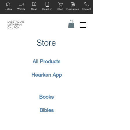
Listen
Watch
Read
Hearken
Shop
Resources
Contact
LAESTADIAN
LUTHERAN
CHURCH
Store
All Products
Hearken App
Books
Bibles