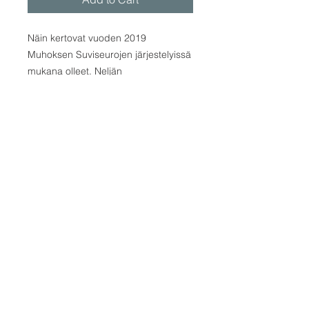
Näin kertovat vuoden 2019
Muhoksen Suviseurojen järjestelyissä
mukana olleet. Neljän
seurajärjestelyjä ohjaavan teeman –
yhdessä, sinulle, turvallisesti ja
vastuullisesti – ympärille rakentuu
myös tämän teoksen sisältö
teksteinä, kuvina ja karttoina.
Suviseurajulkaisu on nyt ensimmäistä
kertaa neliväripainoksena. Saarnat
ovat kuunneltavissa kirjan mukana
tulevilla mp3-levyillä.