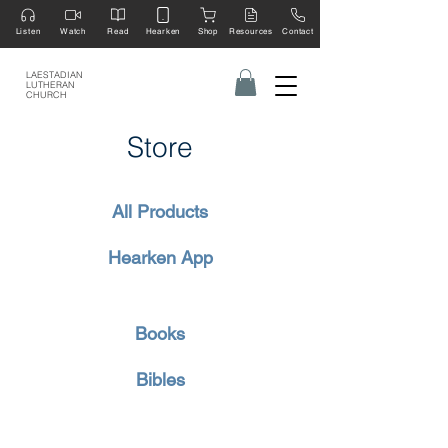
Listen
Watch
Read
Hearken
Shop
Resources
Contact
LAESTADIAN
LUTHERAN
CHURCH
Store
All Products
Hearken App
Books
Bibles